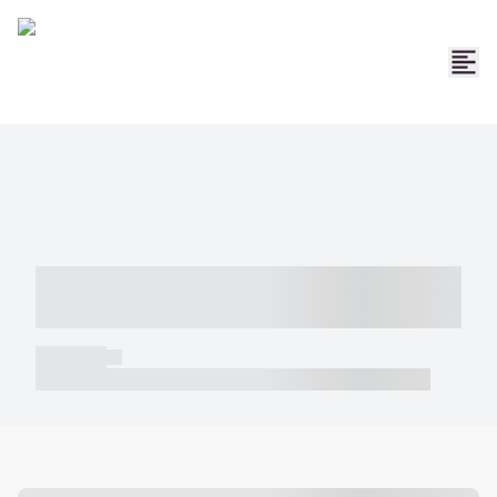
----- ----- -- ------ ---- ---- -- ----- -----
----- --- ------
----- -----
----- ----- -- ------ ---- ---- -- ----- ----- ----- --- ------