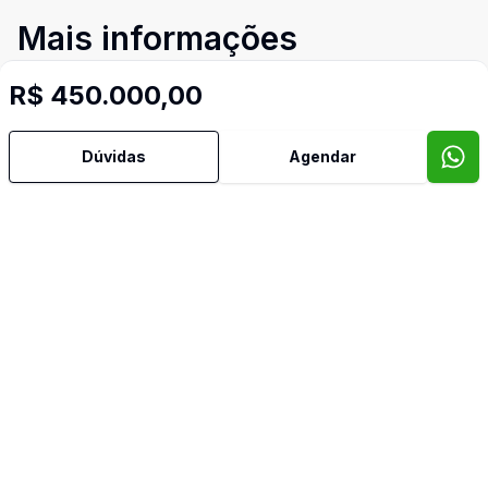
Mais informações
R$ 450.000,00
Área de Serviço
Dúvidas
Agendar
Banheiro Social
Cozinha
Quintal
Sala de TV
Imóveis semelhantes
Confira imóveis semelhantes