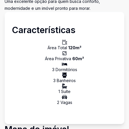
Uma excelente opção para quem busca conforto,
modernidade e um imóvel pronto para morar.
Características
Área Total
120
m²
Área Privativa
60
m²
3
Dormitório
s
3
Banheiro
s
1
Suíte
2
Vaga
s