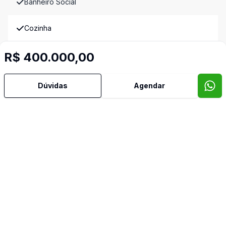
Banheiro Social
Cozinha
R$ 400.000,00
Quintal
Sala de TV
Dúvidas
Agendar
Imóveis semelhantes
Confira imóveis semelhantes
Cód:
7193
Comparar
Có