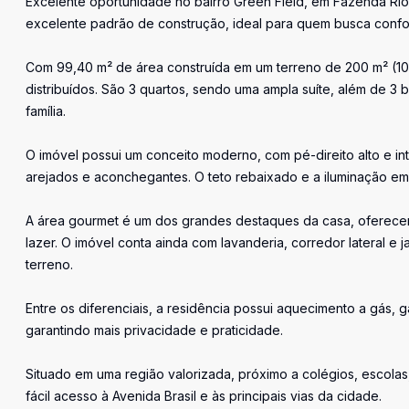
Excelente oportunidade no bairro Green Field, em Fazenda Rio 
excelente padrão de construção, ideal para quem busca confor
Com 99,40 m² de área construída em um terreno de 200 m² (10
distribuídos. São 3 quartos, sendo uma ampla suíte, além de 3
família.
O imóvel possui um conceito moderno, com pé-direito alto e in
arejados e aconchegantes. O teto rebaixado e a iluminação em
A área gourmet é um dos grandes destaques da casa, oferece
lazer. O imóvel conta ainda com lavanderia, corredor lateral 
terreno.
Entre os diferenciais, a residência possui aquecimento a gás, g
garantindo mais privacidade e praticidade.
Situado em uma região valorizada, próximo a colégios, escola
fácil acesso à Avenida Brasil e às principais vias da cidade.