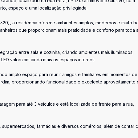
Grande, localizado na Rua Pera, nº 171. Um imóvel exclusivo, com
to, espaço e uma localização privilegiada.
x20), a residência oferece ambientes amplos, modernos e muito b
 banheiros que proporcionam mais praticidade e conforto para toda 
tegração entre sala e cozinha, criando ambientes mais iluminados,
 LED valorizam ainda mais os espaços internos.
ndo amplo espaço para reunir amigos e familiares em momentos de
e jardim, proporcionando funcionalidade e excelente aproveitamento
aragem para até 3 veículos e está localizada de frente para a rua,
s, supermercados, farmácias e diversos comércios, além de contar 