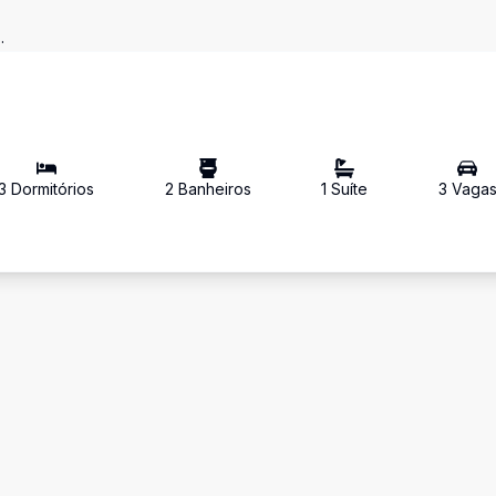
.
3
Dormitório
s
2
Banheiro
s
1
Suíte
3
Vaga