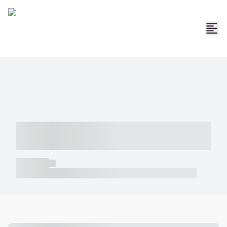
----- ----- -- ------ ---- ---- -- ----- -----
----- --- ------
----- -----
----- ----- -- ------ ---- ---- -- ----- ----- ----- --- ------