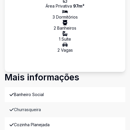
Área Privativa
97
m²
3
Dormitório
s
2
Banheiro
s
1
Suíte
2
Vaga
s
Mais informações
Banheiro Social
Churrasqueira
Cozinha Planejada