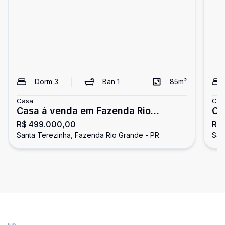
Dorm
3
Ban
1
85
m²
Casa
Cas
Casa á venda em Fazenda Rio
Ca
R$ 499.000,00
R$
Grande//PR
Gr
Santa Terezinha, Fazenda Rio Grande - PR
San