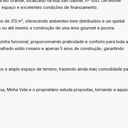
 Rio Grande, localizado na Rua São Gabriel, nº 1052. Um imóvel
, espaço e excelentes condições de financiamento.
o de 213 m², oferecendo ambientes bem distribuídos e um quintal
s ou até mesmo a construção de uma área gourmet e piscina.
zinha funcional, proporcionando praticidade e conforto para toda a
e, telhado estilo romano e apenas 5 anos de construção, garantindo
los e amplo espaço de terreno, trazendo ainda mais comodidade pa
a, Minha Vida e o proprietário estuda propostas, tornando a aquis