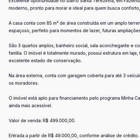
Excelente oportunidade no bairro Santa Terezinha, em Fazenda
moderno, pronto para morar e ideal para quem busca conforto
A casa conta com 85 m² de área construída em um amplo terren
espaçoso, perfeito para momentos de lazer, futuras ampliaçõe
São 3 quartos amplos, banheiro social, sala aconchegante e co
família. O imóvel é totalmente murado, possui estrutura em laj
excelente estado de conservação.
Na área externa, conta com garagem coberta para até 3 veícu
os moradores.
O imóvel está apto para financiamento pelo programa Minha Cas
ainda mais acessível.
Valor de venda: R$ 499.000,00.
Entrada a partir de R$ 49.000,00, conforme análise de crédito.