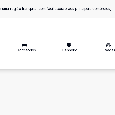
uma região tranquila, com fácil acesso aos principais comércios,
3
Dormitório
s
1
Banheiro
3
Vaga