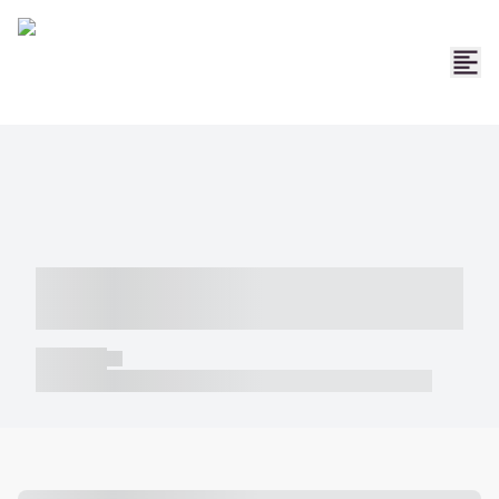
----- ----- -- ------ ---- ---- -- ----- -----
----- --- ------
----- -----
----- ----- -- ------ ---- ---- -- ----- ----- ----- --- ------