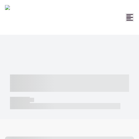
----- ----- -- ------ ---- ---- -- ----- -----
----- --- ------
----- -----
----- ----- -- ------ ---- ---- -- ----- ----- ----- --- ------