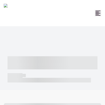
----- ----- -- ------ ---- ---- -- ----- -----
----- --- ------
----- -----
----- ----- -- ------ ---- ---- -- ----- ----- ----- --- ------