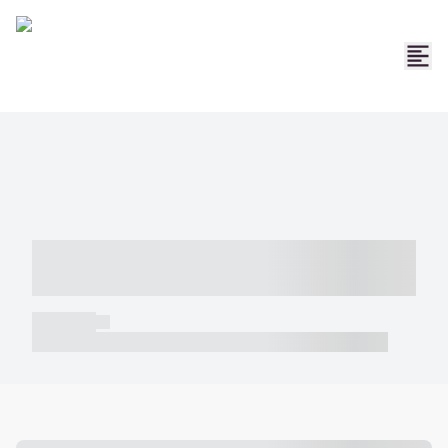
----- ----- -- ------ ---- ---- -- ----- -----
----- --- ------
----- -----
----- ----- -- ------ ---- ---- -- ----- ----- ----- --- ------