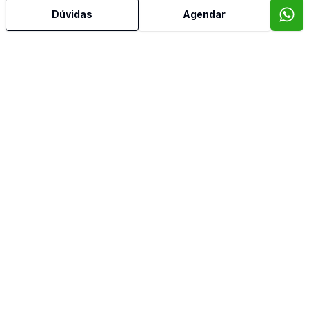
Dúvidas
Agendar
Mais informações
Área de Serviço
Banheiro Social
Cozinha
Quintal
Sacada