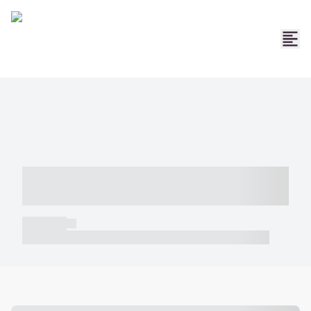
----- ----- -- ------ ---- ---- -- ----- -----
----- --- ------
----- -----
----- ----- -- ------ ---- ---- -- ----- ----- ----- --- ------