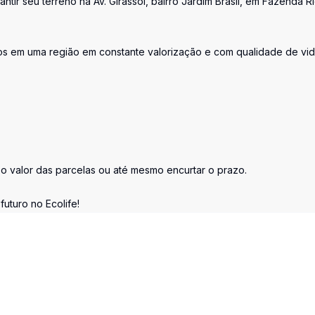
ir seu terreno na Av. Girassol, bairro Jardim Brasil, em Fazenda R
hos em uma região em constante valorização e com qualidade de vid
o valor das parcelas ou até mesmo encurtar o prazo.
futuro no Ecolife!