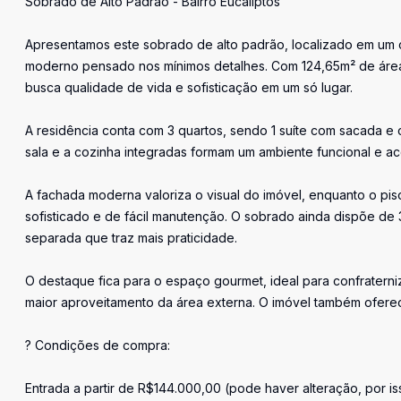
Sobrado de Alto Padrão - Bairro Eucaliptos
Apresentamos este sobrado de alto padrão, localizado em um 
moderno pensado nos mínimos detalhes. Com 124,65m² de área 
busca qualidade de vida e sofisticação em um só lugar.
A residência conta com 3 quartos, sendo 1 suíte com sacada e 
sala e a cozinha integradas formam um ambiente funcional e ac
A fachada moderna valoriza o visual do imóvel, enquanto o p
sofisticado e de fácil manutenção. O sobrado ainda dispõe de 
separada que traz mais praticidade.
O destaque fica para o espaço gourmet, ideal para confraterni
maior aproveitamento da área externa. O imóvel também ofere
? Condições de compra:
Entrada a partir de R$144.000,00 (pode haver alteração, por i