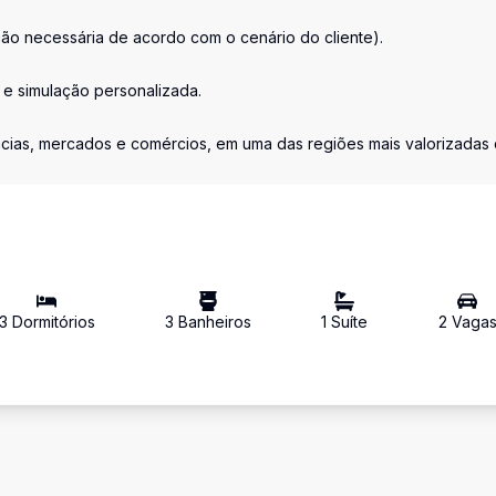
ção necessária de acordo com o cenário do cliente).
e simulação personalizada.
rmácias, mercados e comércios, em uma das regiões mais valorizadas
3
Dormitório
s
3
Banheiro
s
1
Suíte
2
Vaga