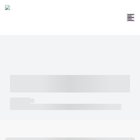
----- ----- -- ------ ---- ---- -- ----- -----
----- --- ------
----- -----
----- ----- -- ------ ---- ---- -- ----- ----- ----- --- ------