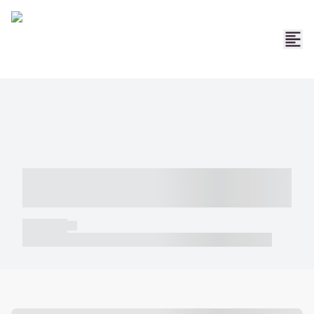
----- ----- -- ------ ---- ---- -- ----- -----
----- --- ------
----- -----
----- ----- -- ------ ---- ---- -- ----- ----- ----- --- ------