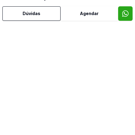
Dúvidas
Agendar
Área de Serviço
Churrasqueira
Cozinha
Quintal
Sala de Jantar
Sala de TV
Imóveis semelhantes
Confira imóveis semelhantes