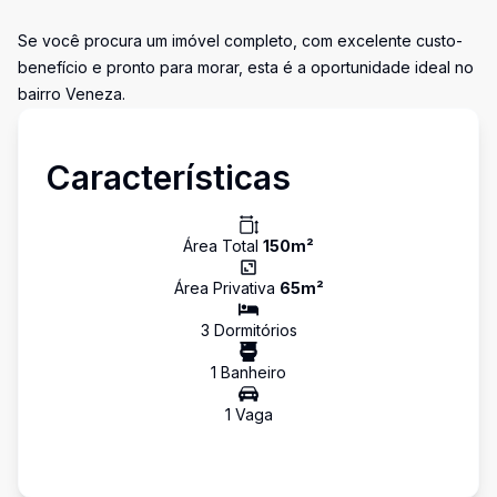
Se você procura um imóvel completo, com excelente custo-
benefício e pronto para morar, esta é a oportunidade ideal no
bairro Veneza.
Características
Área Total
150
m²
Área Privativa
65
m²
3
Dormitório
s
1
Banheiro
1
Vaga