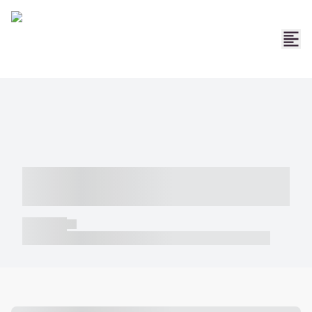
----- ----- -- ------ ---- ---- -- ----- -----
----- --- ------
----- -----
----- ----- -- ------ ---- ---- -- ----- ----- ----- --- ------