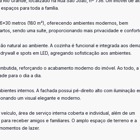
 Rio Grande, localizado na Rua São João, nº 736. Um imóvel de al
espaços para toda a família.
e 6x30 metros (180 m²), oferecendo ambientes modernos, bem
rtos, sendo uma suíte, proporcionando mais privacidade e confort
ação natural ao ambiente. A cozinha é funcional e integrada aos dema
drywall e spots em LED, agregando sofisticação aos ambientes.
embutida, reforçando o acabamento moderno do imóvel. Ao todo, a
de para o dia a dia.
ientes internos. A fachada possui pé-direito alto com iluminação 
ionando um visual elegante e moderno.
eículo, área de serviço interna coberta e individual, além de um
 para receber amigos e familiares. O amplo espaço de terreno e a
 momentos de lazer.