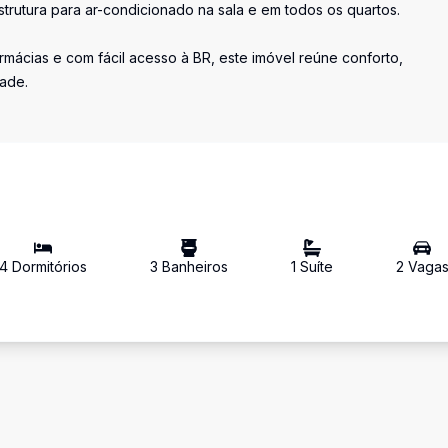
strutura para ar-condicionado na sala e em todos os quartos.
rmácias e com fácil acesso à BR, este imóvel reúne conforto,
dade.
4
Dormitório
s
3
Banheiro
s
1
Suíte
2
Vaga