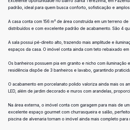
Excelente oportunidade no bairro Santa Terezinha, em Fazenda
padrão, ideal para quem busca conforto, sofisticação e amplos 
A casa conta com 156 m² de área construída em um terreno d
distribuídos e com excelente padrão de acabamento. São 4 qua
A sala possui pé-direito alto, trazendo mais amplitude e ilumin
espaços da casa. O imóvel conta ainda com teto rebaixado em 
Os banheiros possuem pia em granito e nicho com iluminação 
residência dispõe de 3 banheiros e lavabo, garantindo praticida
O acabamento em porcelanato polido valoriza ainda mais os amb
LED, além de jardim decorado e muros com arandelas, proporc
Na área externa, o imóvel conta com garagem para mais de um v
excelente espaço gourmet com churrasqueira e salão, perfeito
piscina de alvenaria tornam o imóvel ainda mais completo para