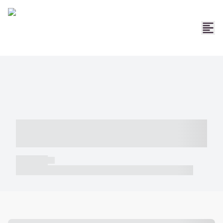
----- ----- -- ------ ---- ---- -- ----- -----
----- --- ------
----- -----
----- ----- -- ------ ---- ---- -- ----- ----- ----- --- ------