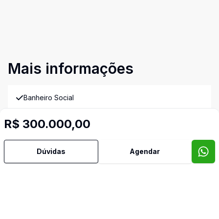
Mais informações
Banheiro Social
R$ 300.000,00
Cozinha
Quintal
Dúvidas
Agendar
Sala de TV
Imóveis semelhantes
Confira imóveis semelhantes