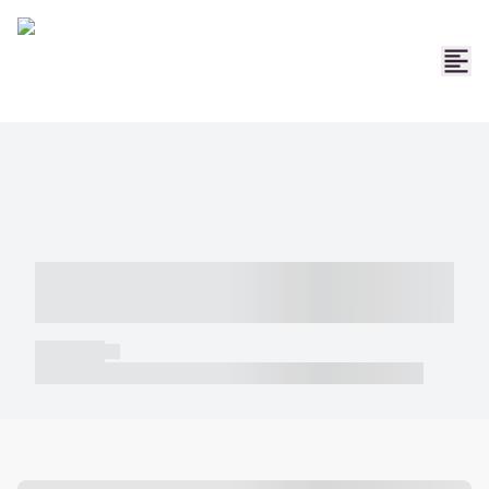
----- ----- -- ------ ---- ---- -- ----- -----
----- --- ------
----- -----
----- ----- -- ------ ---- ---- -- ----- ----- ----- --- ------