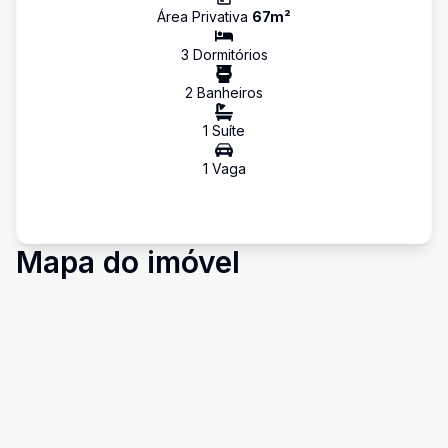
Área Privativa
67
m²
3
Dormitório
s
2
Banheiro
s
1
Suíte
1
Vaga
Mapa do imóvel