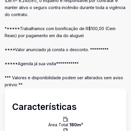
(Lei nº 8.245/91), o inquilino é responsável por contratar e
manter ativo o seguro contra incêndio durante toda a vigência
do contrato.
******Trabalhamos com bonificação de R$100,00 (Cem
Reais) por pagamento em dia do aluguel.
****Valor anunciado já consta o desconto. *********
*****Agenda já sua visita***********
*** Valores e disponibilidade podem ser alterados sem aviso
prévio **
Características
Área Total
180
m²