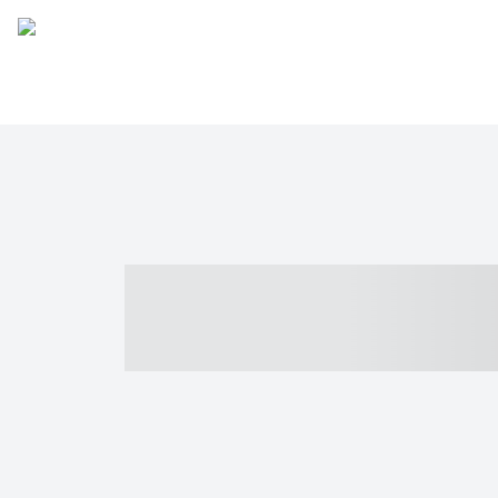
----- ----- -- -
- ------