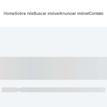
Home
Sobre nós
Buscar imóvel
Anunciar imóvel
Contato
----- ---- ---- -- ----
----- -----
----- ----- -- ------ ---- ---- -- ----- ----- ----- --- ------