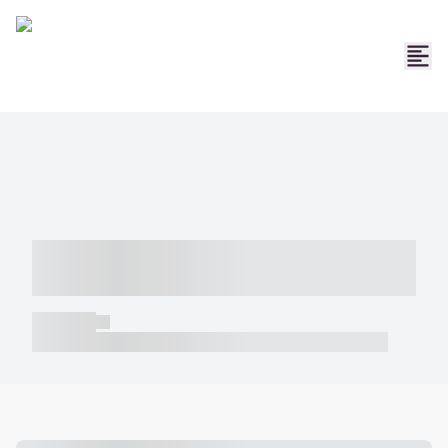
----- ----- -- ------ ---- ---- -- ----- -----
----- --- ------
----- -----
----- ----- -- ------ ---- ---- -- ----- ----- ----- --- ------