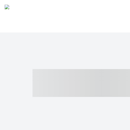
----- ----- -- -
- ------