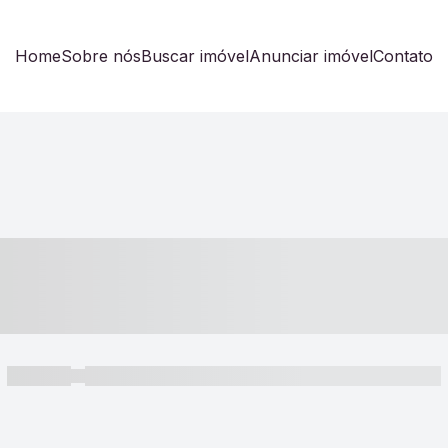
Home
Sobre nós
Buscar imóvel
Anunciar imóvel
Contato
----- ---- ---- -- ----
----- -----
----- ----- -- ------ ---- ---- -- ----- ----- ----- --- ------