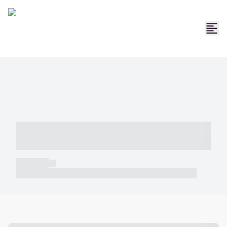
----- ----- -- ------ ---- ---- -- ----- -----
----- --- ------
----- -----
----- ----- -- ------ ---- ---- -- ----- ----- ----- --- ------