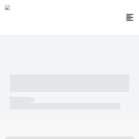
----- ----- -- ------ ---- ---- -- ----- -----
----- --- ------
----- -----
----- ----- -- ------ ---- ---- -- ----- ----- ----- --- ------