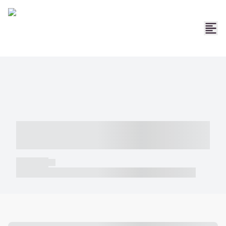
----- ----- -- ------ ---- ---- -- ----- -----
----- --- ------
----- -----
----- ----- -- ------ ---- ---- -- ----- ----- ----- --- ------