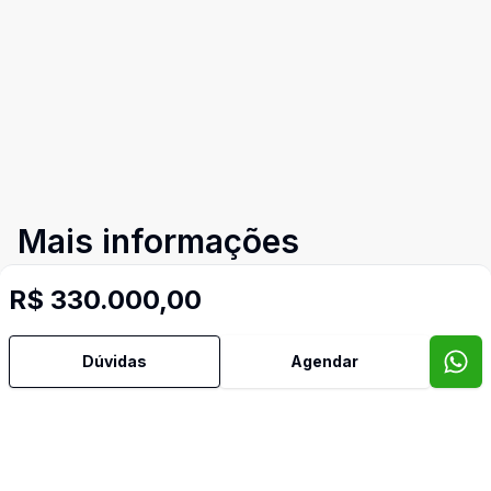
Mais informações
R$ 330.000,00
Banheiro Social
Dúvidas
Agendar
Cozinha
Sala de TV
Imóveis semelhantes