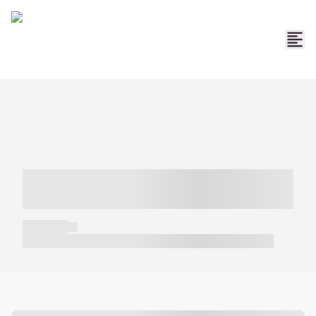
----- ----- -- ------ ---- ---- -- ----- -----
----- --- ------
----- -----
----- ----- -- ------ ---- ---- -- ----- ----- ----- --- ------