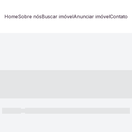
Home
Sobre nós
Buscar imóvel
Anunciar imóvel
Contato
----- ---- ---- -- ----
----- -----
----- ----- -- ------ ---- ---- -- ----- ----- ----- --- ------