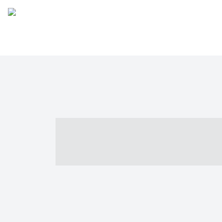
----- ----- -- -
- ------