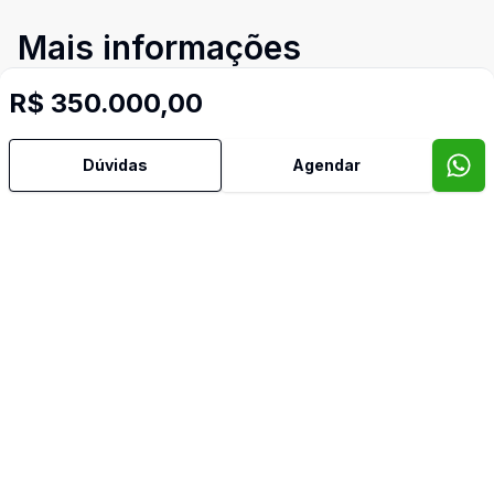
Mais informações
R$ 350.000,00
Área de Serviço
Dúvidas
Agendar
Banheiro Social
Churrasqueira
Cozinha
Sala de TV
Imóveis semelhantes
Confira imóveis semelhantes