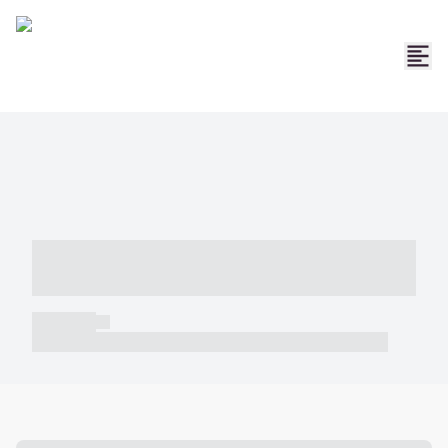
----- ----- -- ------ ---- ---- -- ----- -----
----- --- ------
----- -----
----- ----- -- ------ ---- ---- -- ----- ----- ----- --- ------