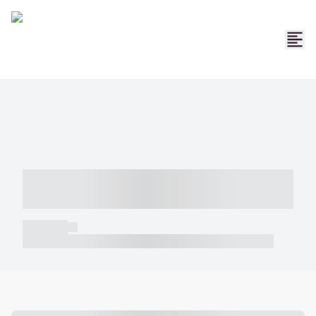
----- ----- -- ------ ---- ---- -- ----- -----
----- --- ------
----- -----
----- ----- -- ------ ---- ---- -- ----- ----- ----- --- ------