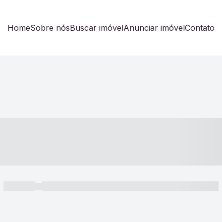
Home
Sobre nós
Buscar imóvel
Anunciar imóvel
Contato
----- ---- ---- -- ----
----- -----
----- ----- -- ------ ---- ---- -- ----- ----- ----- --- ------