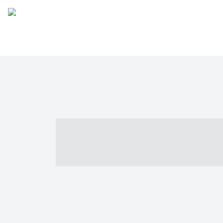
----- ----- -- -
- ------