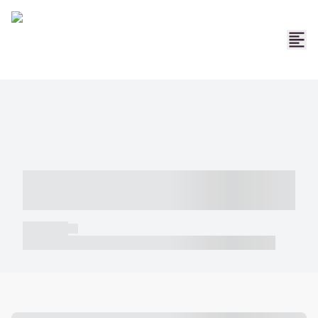
----- ----- -- ------ ---- ---- -- ----- -----
----- --- ------
----- -----
----- ----- -- ------ ---- ---- -- ----- ----- ----- --- ------