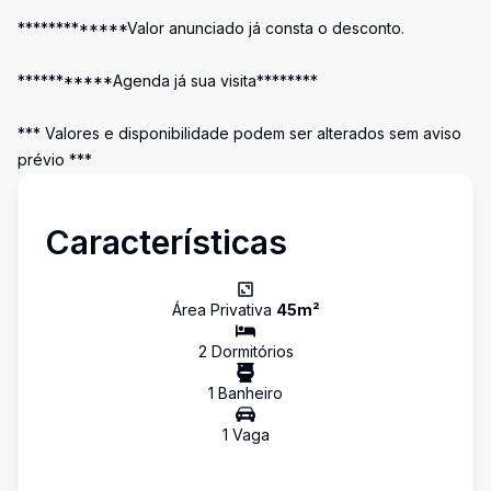
*************Valor anunciado já consta o desconto.
***********Agenda já sua visita********
*** Valores e disponibilidade podem ser alterados sem aviso
prévio ***
Características
Área Privativa
45
m²
2
Dormitório
s
1
Banheiro
1
Vaga